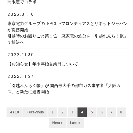
間限定でコラボ
2023.01.10
東京電力グループのTEPCO i-フロンティアズとリネットジャパン
が提携開始
引越時のお困りごと第１位 廃家電の処分を「引越れんらく帳」
で解決へ
2022.11.30
【お知らせ】年末年始営業日について
2022.11.24
「引越れんらく帳」が 関西最大手の都市ガス事業者「大阪ガ
ス」と新たに連携開始
4 / 10
‹ Previous
1
2
3
4
5
6
7
8
Next ›
Last »