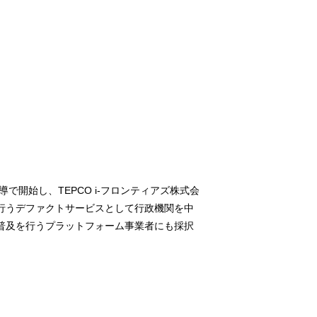
開始し、TEPCO i-フロンティアズ株式会
⾏うデファクトサービスとして⾏政機関を中
普及を⾏うプラットフォーム事業者にも採択