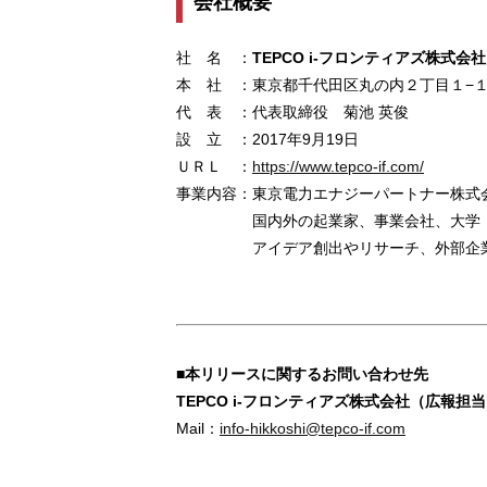
会社概要
社 名
：
TEPCO i-フロンティアズ株式会社
本 社
：
東京都千代田区丸の内２丁目１−１ 
代 表
：
代表取締役 菊池 英俊
設 立
：
2017年9月19日
ＵＲＬ
：
https://www.tepco-if.com/
事業内容
：
東京電力エナジーパートナー株式
国内外の起業家、事業会社、大学
アイデア創出やリサーチ、外部企
■本リリースに関するお問い合わせ先
TEPCO i-フロンティアズ株式会社（広報担
Mail：
info-hikkoshi@tepco-if.com