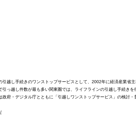
引越し⼿続きのワンストップサービスとして、2002年に経済産業省主導で
で引っ越し件数が最も多い関東圏では、ライフラインの引越し⼿続きを
は政府・デジタル庁とともに「引越しワンストップサービス」の検討・
/