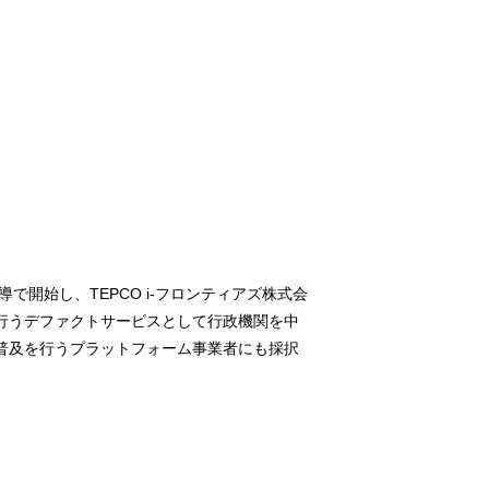
開始し、TEPCO i-フロンティアズ株式会
⾏うデファクトサービスとして⾏政機関を中
普及を⾏うプラットフォーム事業者にも採択