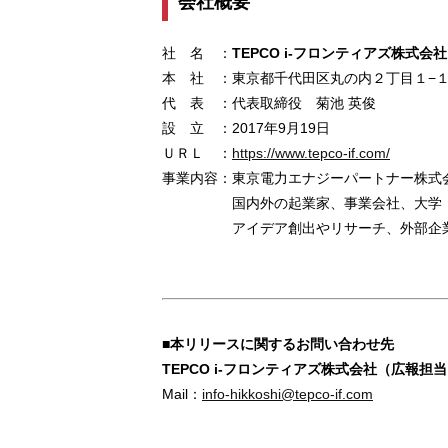
会社概要
社 名
：
TEPCO i-フロンティアズ株式会社
本 社
：
東京都千代田区丸の内２丁目１−１ 
代 表
：
代表取締役 菊池 英俊
設 立
：
2017年9月19日
ＵＲＬ
：
https://www.tepco-if.com/
事業内容
：
東京電力エナジーパートナー株式
国内外の起業家、事業会社、大学
アイデア創出やリサーチ、外部企
■本リリースに関するお問い合わせ先
TEPCO i-フロンティアズ株式会社（広報担
Mail：
info-hikkoshi@tepco-if.com