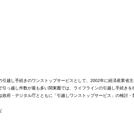
引越し⼿続きのワンストップサービスとして、2002年に経済産業省主導で
で引っ越し件数が最も多い関東圏では、ライフラインの引越し⼿続きを
は政府・デジタル庁とともに「引越しワンストップサービス」の検討・
/