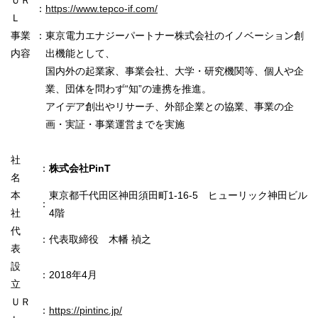
：
https://www.tepco-if.com/
Ｌ
事業
：
東京電力エナジーパートナー株式会社のイノベーション創
内容
出機能として、
国内外の起業家、事業会社、大学・研究機関等、個人や企
業、団体を問わず“知”の連携を推進。
アイデア創出やリサーチ、外部企業との協業、事業の企
画・実証・事業運営までを実施
社
：
株式会社PinT
名
本
東京都千代田区神田須田町1-16-5 ヒューリック神田ビル
：
社
4階
代
：
代表取締役 木幡 禎之
表
設
：
2018年4月
立
ＵＲ
：
https://pintinc.jp/