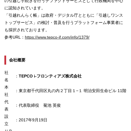
の引越し⼿続きを⾏うデファクトサービスとして⾏政機関を中⼼
に認知されています。
「引越れんらく帳」は政府・デジタル庁とともに「引越しワンス
トップサービス」の検討・普及を⾏うプラットフォーム事業者に
も採択されております。
参考URL：
https://www.tepco-if.com/info/1379/
会社概要
社
：
TEPCO i-フロンティアズ株式会社
名
本
：
東京都千代田区丸の内２丁目１−１ 明治安田生命ビル 11階
社
代
：
代表取締役 菊池 英俊
表
設
：
2017年9月19日
立
ＵＲ