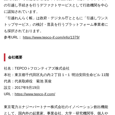
の引越し⼿続きを⾏うデファクトサービスとして⾏政機関を中⼼
に認知されています。
「引越れんらく帳」は政府・デジタル庁とともに「引越しワンス
トップサービス」の検討・普及を⾏うプラットフォーム事業者に
も採択されております。
参考URL：
https://www.tepco-if.com/info/1379/
会社概要
社名：TEPCO i-フロンティアズ株式会社
本社：東京都千代田区丸の内２丁目１−１ 明治安田生命ビル 11階
代表：代表取締役 菊池 英俊
設立：2017年9月19日
URL：
https://www.tepco-if.com/
東京電力エナジーパートナー株式会社のイノベーション創出機能
として、国内外の起業家、事業会社、大学・研究機関等、個人や