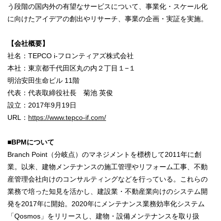
う段階の国内外の有望なサービスについて、事業化・スケール化
に向けたアイデアの創出やリサーチ、事業の企画・実証を実施。
【会社概要】
社名：TEPCO i-フロンティアズ株式会社
本社：東京都千代田区丸の内２丁目１−１
明治安田生命ビル 11階
代表：代表取締役社長 菊池 英俊
設立：2017年9月19日
URL：
https://www.tepco-if.com/
■BPMについて
Branch Point（分岐点）のマネジメントを標榜して2011年に創
業。以来、建物メンテナンスの施工管理やリフォーム工事、不動
産管理会社向けのコンサルティングなどを行っている。これらの
業務で培った知見を活かし、建設業・不動産業向けのシステム開
発を2017年に開始。2020年にメンテナンス業務効率化システム
「Qosmos」をリリースし、建物・設備メンテナンスを取り扱