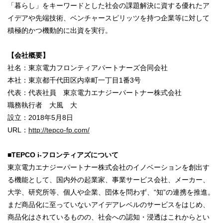
「暮らし」をキーワードとした社会の課題解決に資する優れたア
イデアや先端技術、ベンチャースピリッツを持つ企業等に対して
積極的かつ機動的に出資を実行。
【会社概要】
社名：東京電力フロンティアパートナーズ合同会社
本社：東京都千代田区内幸町一丁目1番3号
代表：代表社員 東京電力エナジーパートナー株式会社
職務執行者 大風 大
設立：2018年5月8日
URL：
http://tepco-fp.com/
■TEPCO i-フロンティアズについて
東京電力エナジーパートナー株式会社のイノベーションを創出す
る機能として、国内外の起業家、事業サービス会社、メーカー、
大学、研究所等、個人や企業、団体を問わず、“知”の連携を推進。
まだ商品化に至っていないアイデアレベルのサービスをはじめ、
商品化はされているものの、社会への認知・浸透はこれからとい