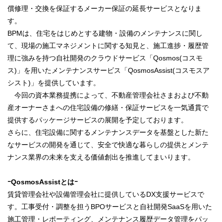
償修理・交換を保証するメーカー保証の延長サービスとなりま
す。
BPMは、住宅をはじめとする建物・設備のメンテナンスに関し
て、現場の施工マネジメントに関する知見と、施工進捗・履歴管
理に強みを持つ自社開発のクラウドサービス「Qosmos(コスモ
ス)」を用いたメンテナンスサービス「QosmosAssist(コスモスア
シスト)」を提供しています。
今回の資本業務提携によって、不動産管理会社さまおよび不動
産オーナーさまへの住宅設備の修繕・保証サービスを一気通貫で
提供するパッケージサービスの展開を予定しております。
さらに、住宅設備に関するメンテナンスデータを基盤とした新た
なサービスの開発を通じて、安全で快適な暮らしの提供とメンテ
ナンス業界の未来を支える価値創出を推進してまいります。
ｰQosmosAssistとはｰ
賃貸管理会社や設備管理会社に提供しているDX支援サービスで
す。工事受付・調整を担うBPOサービスと自社開発SaaSを用いた
施工管理・レポーティング、メンテナンス履歴データ管理をパッ