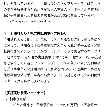
担が発生しています。「引越しワンストップサービス」はこれら
の課題を解決するため、内閣官房の主導の下、ポータル事業者や
受け手事業者など多数の事業者が実証実験に参画しています。
https://cio.go.jp/onestop-hikkoshi
２．引越れんらく帳の実証実験への関わり
「引越れんらく帳」は、電気、ガス、水道などの引っ越し手続き
に関して、利用者による手続情報の入力から受け手事業者への情
報共有までオンライン、かつ、ワンストップで実現するウェブサ
ービスです。 今年度の実証実験においても、他のポータル事業者
様と協業して引越しワンストップサービスの普及に向けた利用者
と受け手事業者の課題の抽出・解決を図っていくと共に、手続可
能な業種や受け手事業者の拡大により引っ越しされる方の利便性
向上に向けて努めてまいります。
【実証実験参画パートナー】
柏市水道部
柏市水道部は、千葉県柏市一帯の約19万戸に上下水道サー