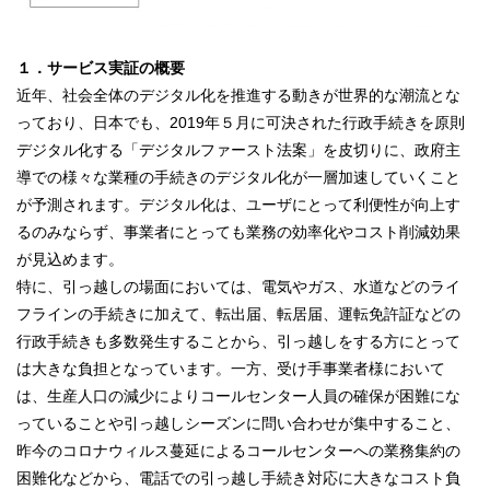
１．サービス実証の概要
近年、社会全体のデジタル化を推進する動きが世界的な潮流とな
っており、日本でも、2019年５月に可決された行政手続きを原則
デジタル化する「デジタルファースト法案」を皮切りに、政府主
導での様々な業種の手続きのデジタル化が一層加速していくこと
が予測されます。デジタル化は、ユーザにとって利便性が向上す
るのみならず、事業者にとっても業務の効率化やコスト削減効果
が見込めます。
特に、引っ越しの場面においては、電気やガス、水道などのライ
フラインの手続きに加えて、転出届、転居届、運転免許証などの
行政手続きも多数発生することから、引っ越しをする方にとって
は大きな負担となっています。一方、受け手事業者様において
は、生産人口の減少によりコールセンター人員の確保が困難にな
っていることや引っ越しシーズンに問い合わせが集中すること、
昨今のコロナウィルス蔓延によるコールセンターへの業務集約の
困難化などから、電話での引っ越し手続き対応に大きなコスト負